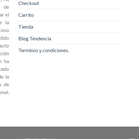
Checkout
o de
ar el
Carrito
e la
Tienda
cceso
dido
Blog Tendencia
acto
Terminos y condiciones.
ción
n ha
ntado
e la
s de
onal.