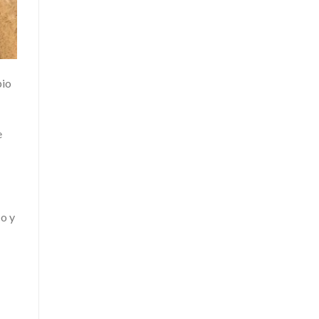
pio
e
o y