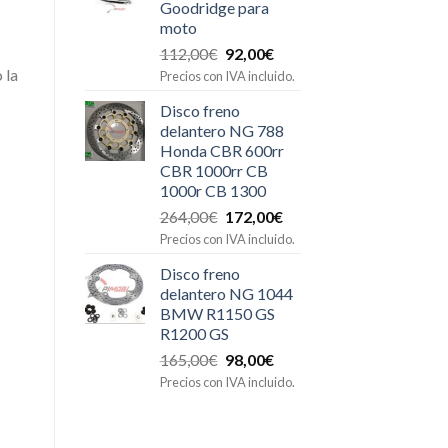
Goodridge para
moto
El
El
112,00
€
92,00
€
precio
precio
 la
Precios con IVA incluido.
original
actual
Disco freno
era:
es:
delantero NG 788
112,00€.
92,00€.
Honda CBR 600rr
CBR 1000rr CB
1000r CB 1300
El
El
264,00
€
172,00
€
precio
precio
Precios con IVA incluido.
original
actual
Disco freno
era:
es:
delantero NG 1044
264,00€.
172,00€.
BMW R1150 GS
R1200 GS
El
El
165,00
€
98,00
€
precio
precio
Precios con IVA incluido.
original
actual
era:
es:
165,00€.
98,00€.