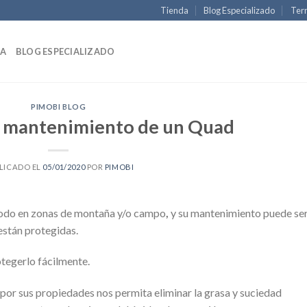
Tienda
Blog Especializado
Term
DA
BLOG ESPECIALIZADO
PIMOBI BLOG
l mantenimiento de un Quad
LICADO EL
05/01/2020
POR
PIMOBI
 todo en zonas de montaña y/o campo
,
y su mantenimiento puede se
están protegidas.
otegerlo fácilmente.
por sus propiedades nos permita eliminar la grasa y suciedad