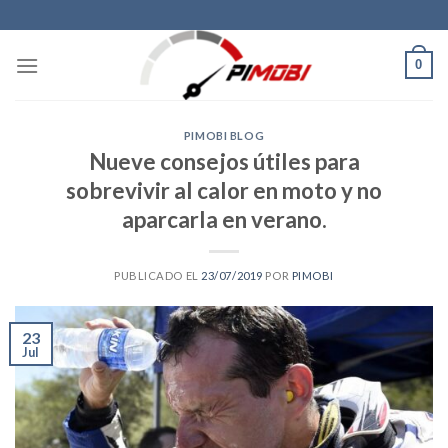
Skip
to
content
0
PIMOBI BLOG
Nueve consejos útiles para
sobrevivir al calor en moto y no
aparcarla en verano.
PUBLICADO EL
23/07/2019
POR
PIMOBI
23
Jul