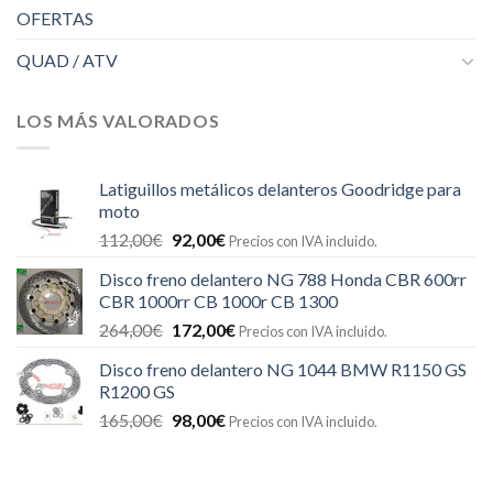
OFERTAS
QUAD / ATV
LOS MÁS VALORADOS
Latiguillos metálicos delanteros Goodridge para
moto
El
El
112,00
€
92,00
€
Precios con IVA incluido.
precio
precio
Disco freno delantero NG 788 Honda CBR 600rr
original
actual
CBR 1000rr CB 1000r CB 1300
era:
es:
El
El
264,00
€
172,00
€
112,00€.
92,00€.
Precios con IVA incluido.
precio
precio
Disco freno delantero NG 1044 BMW R1150 GS
original
actual
R1200 GS
era:
es:
El
El
165,00
€
98,00
€
264,00€.
172,00€.
Precios con IVA incluido.
precio
precio
original
actual
era:
es: