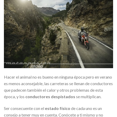
Hacer el animal no es bueno en ninguna época pero en verano
es menos aconsejable, las carreteras se llenan de conductores
que padecen también el calor y otros problemas de esta
época, y los
conductores despistados
se multiplican.
Ser consecuente con el
estado físico
de cada uno es un
consejo a tener muy en cuenta. Conócete a ti mismo y no