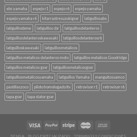
ebc yamaha
espejo r1
espejo r6
espejo yamaha
espejo yamaha r6
kitarrastresuzukigsxr
latiguillosabs
latiguillosbmw
latiguillos cbr
latiguillosdelanteros
latiguillosdelanteroskawasaki
latiguillosdelanterosr6
latiguilloskawasaki
latiguillosmetalicos
latiguillos metalicos delanteros moto
latiguillos metalicos Goodridge
latiguillos metalicos gsxr
latiguillosmetalicosgsxr
latiguillosmetalicosyamaha
latiguillos Yamaha
manguitossamco
pastillaszoco
piloto homologado itv
retrovisor r1
retrovisor r6
tapa gsxr
tapa stator gsxr
TIENDA
BLOG ESPECIALIZADO
TERMINOS Y CONDICIONES.