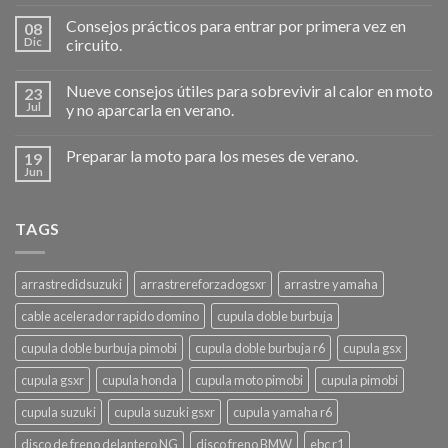
Consejos prácticos para entrar por primera vez en
08
Dic
circuito.
Nueve consejos útiles para sobrevivir al calor en moto
23
Jul
y no aparcarla en verano.
Preparar la moto para los meses de verano.
19
Jun
TAGS
arrastredidsuzuki
arrastrereforzadogsxr
arrastre yamaha
cable acelerador rapido domino
cupula doble burbuja
cupula doble burbuja pimobi
cupula doble burbuja r6
cupula gsx
cupula gsxr
cupula honda
cupula moto pimobi
cupula pimobi
cupula suzuki
cupula suzuki gsxr
cupula yamaha r6
disco de freno delantero NG
disco freno BMW
ebc r1