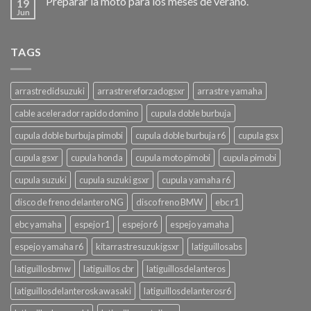
Preparar la moto para los meses de verano.
19
Jun
TAGS
arrastredidsuzuki
arrastrereforzadogsxr
arrastre yamaha
cable acelerador rapido domino
cupula doble burbuja
cupula doble burbuja pimobi
cupula doble burbuja r6
cupula gsx
cupula gsxr
cupula honda
cupula moto pimobi
cupula pimobi
cupula suzuki
cupula suzuki gsxr
cupula yamaha r6
disco de freno delantero NG
disco freno BMW
ebc r1
ebc yamaha
espejo r1
espejo r6
espejo yamaha
espejo yamaha r6
kitarrastresuzukigsxr
latiguillosabs
latiguillosbmw
latiguillos cbr
latiguillosdelanteros
latiguillosdelanteroskawasaki
latiguillosdelanterosr6