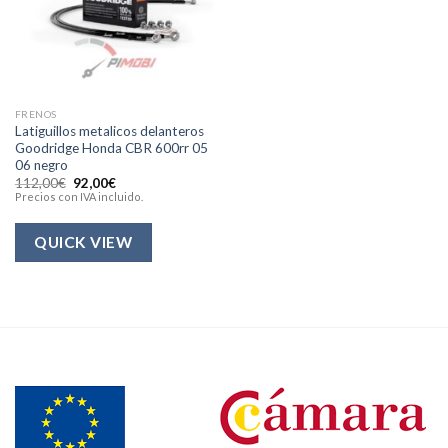
FRENOS
Latiguillos metalicos delanteros
Goodridge Honda CBR 600rr 05
06 negro
El
El
112,00
€
92,00
€
precio
precio
Precios con IVA incluido.
original
actual
era:
es:
112,00€.
92,00€.
QUICK VIEW