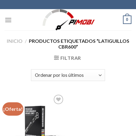
Skip
to
content
0
INICIO
/
PRODUCTOS ETIQUETADOS “LATIGUILLOS
CBR600”
FILTRAR
¡Oferta!
Añadir
a la
lista de
deseos