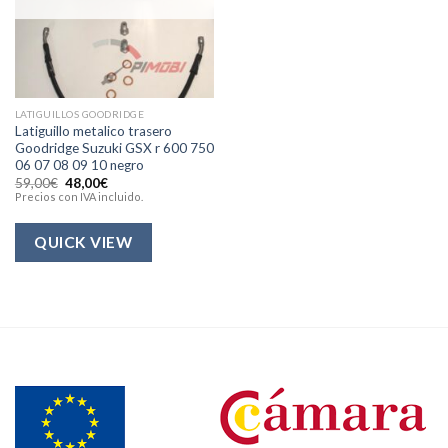
LATIGUILLOS GOODRIDGE
Latiguillo metalico trasero
Goodridge Suzuki GSX r 600 750
06 07 08 09 10 negro
El
El
59,00
€
48,00
€
precio
precio
Precios con IVA incluido.
original
actual
era:
es:
59,00€.
48,00€.
QUICK VIEW