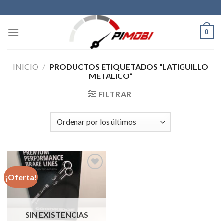
Skip
to
content
0
INICIO
/
PRODUCTOS ETIQUETADOS “LATIGUILLO
METALICO”
FILTRAR
¡Oferta!
Añadir
a la
lista de
SIN EXISTENCIAS
deseos