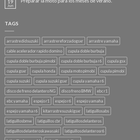
Preparar la moto para los meses de verano.
19
Jun
TAGS
arrastredidsuzuki
arrastrereforzadogsxr
arrastre yamaha
cable acelerador rapido domino
cupula doble burbuja
cupula doble burbuja pimobi
cupula doble burbuja r6
cupula gsx
cupula gsxr
cupula honda
cupula moto pimobi
cupula pimobi
cupula suzuki
cupula suzuki gsxr
cupula yamaha r6
disco de freno delantero NG
disco freno BMW
ebc r1
ebc yamaha
espejo r1
espejo r6
espejo yamaha
espejo yamaha r6
kitarrastresuzukigsxr
latiguillosabs
latiguillosbmw
latiguillos cbr
latiguillosdelanteros
latiguillosdelanteroskawasaki
latiguillosdelanterosr6