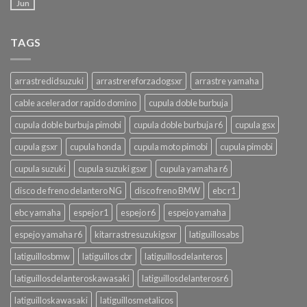
Jun
TAGS
arrastredidsuzuki
arrastrereforzadogsxr
arrastre yamaha
cable acelerador rapido domino
cupula doble burbuja
cupula doble burbuja pimobi
cupula doble burbuja r6
cupula gsx
cupula gsxr
cupula honda
cupula moto pimobi
cupula pimobi
cupula suzuki
cupula suzuki gsxr
cupula yamaha r6
disco de freno delantero NG
disco freno BMW
ebc r1
ebc yamaha
espejo r1
espejo r6
espejo yamaha
espejo yamaha r6
kitarrastresuzukigsxr
latiguillosabs
latiguillosbmw
latiguillos cbr
latiguillosdelanteros
latiguillosdelanteroskawasaki
latiguillosdelanterosr6
latiguilloskawasaki
latiguillosmetalicos