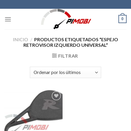
Skip
to
content
0
INICIO
/
PRODUCTOS ETIQUETADOS “ESPEJO
RETROVISOR IZQUIERDO UNIVERSAL”
FILTRAR
Añadir
a la
lista de
deseos