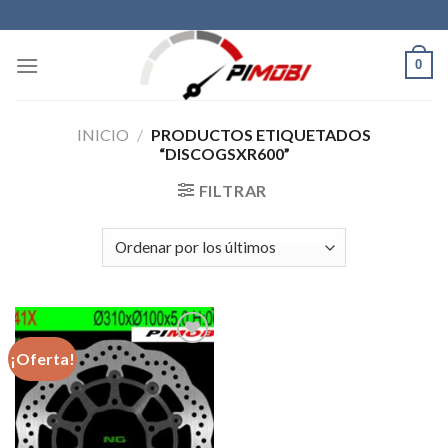
Skip
to
content
0
INICIO
/
PRODUCTOS ETIQUETADOS
“DISCOGSXR600”
FILTRAR
¡Oferta!
Añadir
a la
lista de
deseos