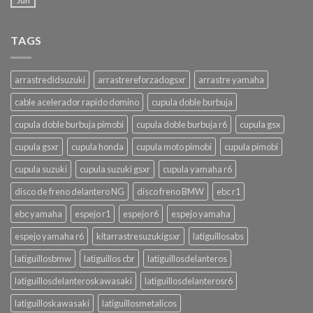
Jun
TAGS
arrastredidsuzuki
arrastrereforzadogsxr
arrastre yamaha
cable acelerador rapido domino
cupula doble burbuja
cupula doble burbuja pimobi
cupula doble burbuja r6
cupula gsx
cupula gsxr
cupula honda
cupula moto pimobi
cupula pimobi
cupula suzuki
cupula suzuki gsxr
cupula yamaha r6
disco de freno delantero NG
disco freno BMW
ebc r1
ebc yamaha
espejo r1
espejo r6
espejo yamaha
espejo yamaha r6
kitarrastresuzukigsxr
latiguillosabs
latiguillosbmw
latiguillos cbr
latiguillosdelanteros
latiguillosdelanteroskawasaki
latiguillosdelanterosr6
latiguilloskawasaki
latiguillosmetalicos