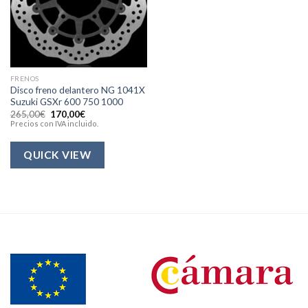
FRENOS
Disco freno delantero NG 1041X
Suzuki GSXr 600 750 1000
El
El
265,00
€
170,00
€
precio
precio
Precios con IVA incluido.
original
actual
era:
es:
265,00€.
170,00€.
QUICK VIEW