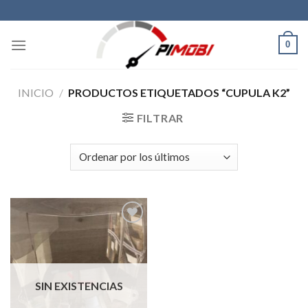
Skip
to
content
0
INICIO
/
PRODUCTOS ETIQUETADOS “CUPULA K2”
FILTRAR
Añadir
a la
lista de
SIN EXISTENCIAS
deseos