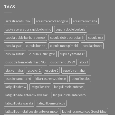
TAGS
arrastredidsuzuki
arrastrereforzadogsxr
arrastre yamaha
cable acelerador rapido domino
cupula doble burbuja
cupula doble burbuja pimobi
cupula doble burbuja r6
cupula gsx
cupula gsxr
cupula honda
cupula moto pimobi
cupula pimobi
cupula suzuki
cupula suzuki gsxr
cupula yamaha r6
disco de freno delantero NG
disco freno BMW
ebc r1
ebc yamaha
espejo r1
espejo r6
espejo yamaha
espejo yamaha r6
kitarrastresuzukigsxr
latiguillosabs
latiguillosbmw
latiguillos cbr
latiguillosdelanteros
latiguillosdelanteroskawasaki
latiguillosdelanterosr6
latiguilloskawasaki
latiguillosmetalicos
latiguillos metalicos delanteros moto
latiguillos metalicos Goodridge