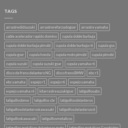
TAGS
arrastredidsuzuki
arrastrereforzadogsxr
arrastre yamaha
cable acelerador rapido domino
cupula doble burbuja
cupula doble burbuja pimobi
cupula doble burbuja r6
cupula gsx
cupula gsxr
cupula honda
cupula moto pimobi
cupula pimobi
cupula suzuki
cupula suzuki gsxr
cupula yamaha r6
disco de freno delantero NG
disco freno BMW
ebc r1
ebc yamaha
espejo r1
espejo r6
espejo yamaha
espejo yamaha r6
kitarrastresuzukigsxr
latiguillosabs
latiguillosbmw
latiguillos cbr
latiguillosdelanteros
latiguillosdelanteroskawasaki
latiguillosdelanterosr6
latiguilloskawasaki
latiguillosmetalicos
latiguillos metalicos delanteros moto
latiguillos metalicos Goodridge