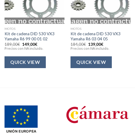
MOTOS
MOTOS
Kit de cadena DID 530 VX3
Kit de cadena DID 530 VX3
Yamaha R6 99 00 01 02
Yamaha R6 03 04 05
El
El
El
El
189,00
€
149,00
€
184,00
€
139,00
€
precio
precio
precio
precio
Precios con IVA incluido.
Precios con IVA incluido.
original
actual
original
actual
era:
es:
era:
es:
189,00€.
149,00€.
184,00€.
139,00€.
QUICK VIEW
QUICK VIEW