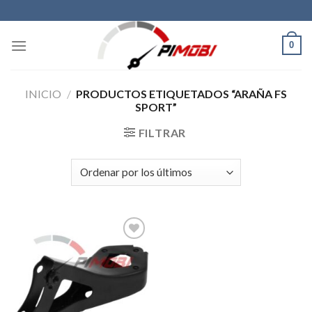
Skip
to
content
0
INICIO
/
PRODUCTOS ETIQUETADOS “ARAÑA FS
SPORT”
FILTRAR
Añadir
a la
lista de
deseos