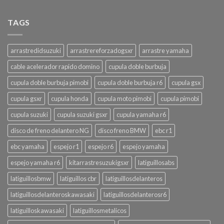
TAGS
arrastredidsuzuki
arrastrereforzadogsxr
arrastre yamaha
cable acelerador rapido domino
cupula doble burbuja
cupula doble burbuja pimobi
cupula doble burbuja r6
cupula gsx
cupula gsxr
cupula honda
cupula moto pimobi
cupula pimobi
cupula suzuki
cupula suzuki gsxr
cupula yamaha r6
disco de freno delantero NG
disco freno BMW
ebc r1
ebc yamaha
espejo r1
espejo r6
espejo yamaha
espejo yamaha r6
kitarrastresuzukigsxr
latiguillosabs
latiguillosbmw
latiguillos cbr
latiguillosdelanteros
latiguillosdelanteroskawasaki
latiguillosdelanterosr6
latiguilloskawasaki
latiguillosmetalicos