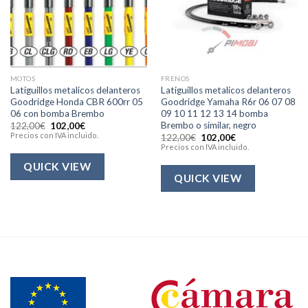
MOTOS
FRENOS
Latiguillos metalicos delanteros
Latiguillos metalicos delanteros
Goodridge Honda CBR 600rr 05
Goodridge Yamaha R6r 06 07 08
06 con bomba Brembo
09 10 11 12 13 14 bomba
Brembo o similar, negro
El
El
122,00
€
102,00
€
precio
precio
Precios con IVA incluido.
El
El
122,00
€
102,00
€
original
actual
precio
precio
Precios con IVA incluido.
era:
es:
original
actual
122,00€.
102,00€.
era:
es:
QUICK VIEW
122,00€.
102,00€.
QUICK VIEW