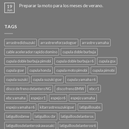
Preparar la moto para los meses de verano.
19
Jun
TAGS
arrastredidsuzuki
arrastrereforzadogsxr
arrastre yamaha
cable acelerador rapido domino
cupula doble burbuja
cupula doble burbuja pimobi
cupula doble burbuja r6
cupula gsx
cupula gsxr
cupula honda
cupula moto pimobi
cupula pimobi
cupula suzuki
cupula suzuki gsxr
cupula yamaha r6
disco de freno delantero NG
disco freno BMW
ebc r1
ebc yamaha
espejo r1
espejo r6
espejo yamaha
espejo yamaha r6
kitarrastresuzukigsxr
latiguillosabs
latiguillosbmw
latiguillos cbr
latiguillosdelanteros
latiguillosdelanteroskawasaki
latiguillosdelanterosr6