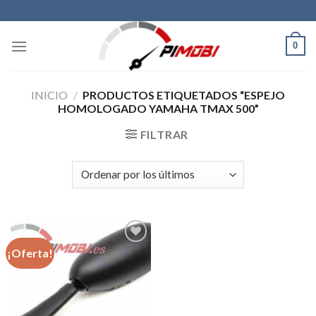
Skip
to
content
0
INICIO
/
PRODUCTOS ETIQUETADOS “ESPEJO
HOMOLOGADO YAMAHA TMAX 500”
FILTRAR
¡Oferta!
Añadir
a la
lista de
deseos