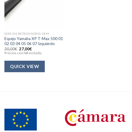
ESPEJOS RETROVISORES OEM
Espejo Yamaha XP T-Max 500 01
02 03 04 05 06 07 Izquierdo
El
El
30,00
€
27,00
€
precio
precio
Precios con IVA incluido.
original
actual
era:
es:
30,00€.
27,00€.
QUICK VIEW