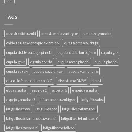
Jun
TAGS
arrastredidsuzuki
arrastrereforzadogsxr
arrastre yamaha
cable acelerador rapido domino
cupula doble burbuja
cupula doble burbuja pimobi
cupula doble burbuja r6
cupula gsx
cupula gsxr
cupula honda
cupula moto pimobi
cupula pimobi
cupula suzuki
cupula suzuki gsxr
cupula yamaha r6
disco de freno delantero NG
disco freno BMW
ebc r1
ebc yamaha
espejo r1
espejo r6
espejo yamaha
espejo yamaha r6
kitarrastresuzukigsxr
latiguillosabs
latiguillosbmw
latiguillos cbr
latiguillosdelanteros
latiguillosdelanteroskawasaki
latiguillosdelanterosr6
latiguilloskawasaki
latiguillosmetalicos