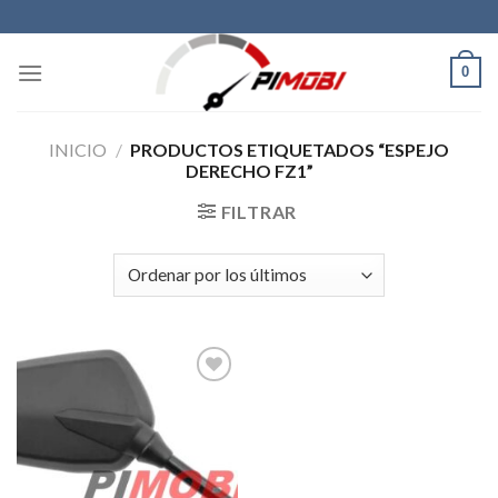
Skip
to
content
0
INICIO
/
PRODUCTOS ETIQUETADOS “ESPEJO
DERECHO FZ1”
FILTRAR
Añadir
a la
lista de
deseos