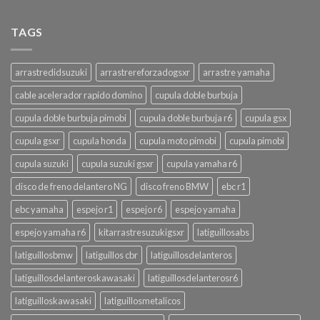
TAGS
arrastredidsuzuki
arrastrereforzadogsxr
arrastre yamaha
cable acelerador rapido domino
cupula doble burbuja
cupula doble burbuja pimobi
cupula doble burbuja r6
cupula gsx
cupula gsxr
cupula honda
cupula moto pimobi
cupula pimobi
cupula suzuki
cupula suzuki gsxr
cupula yamaha r6
disco de freno delantero NG
disco freno BMW
ebc r1
ebc yamaha
espejo r1
espejo r6
espejo yamaha
espejo yamaha r6
kitarrastresuzukigsxr
latiguillosabs
latiguillosbmw
latiguillos cbr
latiguillosdelanteros
latiguillosdelanteroskawasaki
latiguillosdelanterosr6
latiguilloskawasaki
latiguillosmetalicos