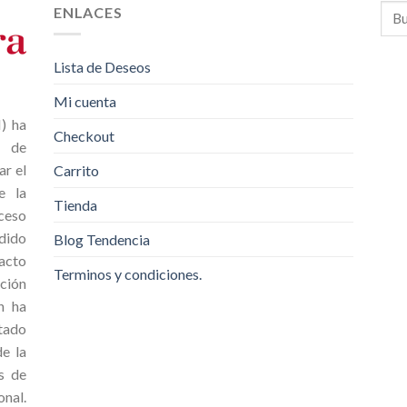
ENLACES
Lista de Deseos
Mi cuenta
 ha
Checkout
o de
ar el
Carrito
e la
Tienda
cceso
dido
Blog Tendencia
acto
Terminos y condiciones.
ción
n ha
ntado
e la
s de
onal.