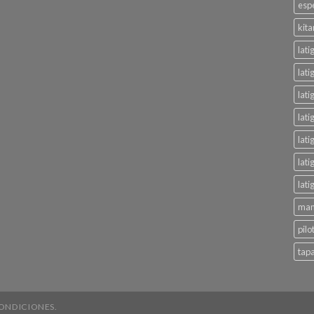
esp
kita
lati
lat
lati
lati
lati
lati
lat
man
pilo
tapa
ONDICIONES.