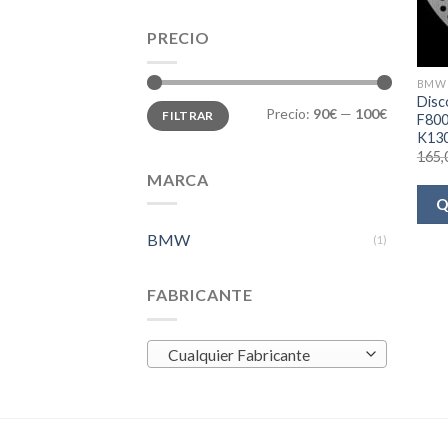
PRECIO
BMW
Disc
Precio
Precio
Precio:
90€
—
100€
FILTRAR
mínimo
máximo
F800
K130
165,
MARCA
Q
BMW
(1)
FABRICANTE
Cualquier Fabricante