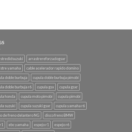
GS
astredidsuzuki
arrastrereforzadogsxr
astre yamaha
cable acelerador rapido domino
ula doble burbuja
cupula doble burbuja pimobi
la doble burbuja r6
cupula gsx
cupula gsxr
ula honda
cupula moto pimobi
cupula pimobi
ula suzuki
cupula suzuki gsxr
cupula yamaha r6
co de freno delantero NG
disco freno BMW
r1
ebc yamaha
espejo r1
espejo r6