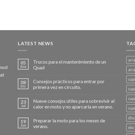
LATEST NEWS
TA
arr
Trucos para el mantenimiento de un
05
smod
Ene
Quad
arr
rat
cup
Consejos prácticos para entrar por
08
Dic
primera vez en circuito.
cupu
cup
Nueve consejos útiles para sobrevivir al
23
Jul
calor en moto y no aparcarla en verano.
cup
dis
Preparar la moto para los meses de
19
Jun
verano.
ebc 