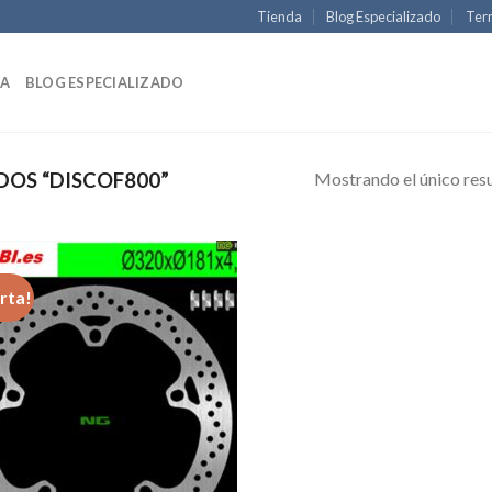
Tienda
Blog Especializado
Term
DA
BLOG ESPECIALIZADO
Mostrando el único res
OS “DISCOF800”
rta!
Añadir
a la
lista de
deseos