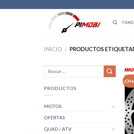
Skip
to
content
TIEN
INICIO
/
PRODUCTOS ETIQUETAD
Buscar
por:
¡Ofe
PRODUCTOS
MOTOS
OFERTAS
QUAD / ATV