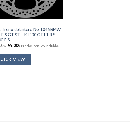
o freno delantero NG 1046 BMW
 R S GT ST – K1200 GT LT R S –
0 R S
El
El
00
€
99,00
€
Precios con IVA incluido.
precio
precio
original
actual
era:
es:
UICK VIEW
165,00€.
99,00€.