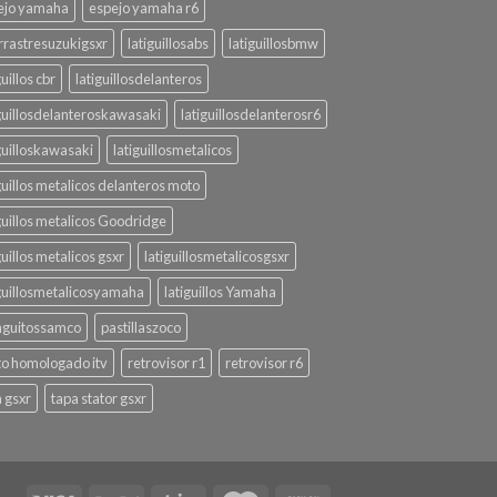
ejo yamaha
espejo yamaha r6
rrastresuzukigsxr
latiguillosabs
latiguillosbmw
guillos cbr
latiguillosdelanteros
iguillosdelanteroskawasaki
latiguillosdelanterosr6
guilloskawasaki
latiguillosmetalicos
guillos metalicos delanteros moto
guillos metalicos Goodridge
guillos metalicos gsxr
latiguillosmetalicosgsxr
iguillosmetalicosyamaha
latiguillos Yamaha
guitossamco
pastillaszoco
to homologado itv
retrovisor r1
retrovisor r6
 gsxr
tapa stator gsxr