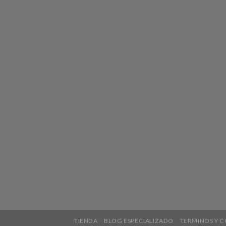
TIENDA
BLOG ESPECIALIZADO
TERMINOS Y C