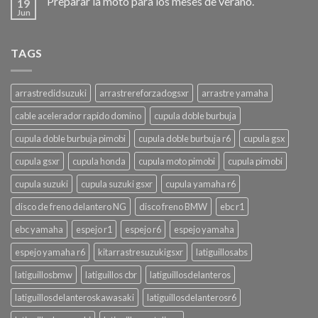
Preparar la moto para los meses de verano.
19
Jun
TAGS
arrastredidsuzuki
arrastrereforzadogsxr
arrastre yamaha
cable acelerador rapido domino
cupula doble burbuja
cupula doble burbuja pimobi
cupula doble burbuja r6
cupula gsx
cupula gsxr
cupula honda
cupula moto pimobi
cupula pimobi
cupula suzuki
cupula suzuki gsxr
cupula yamaha r6
disco de freno delantero NG
disco freno BMW
ebc r1
ebc yamaha
espejo r1
espejo r6
espejo yamaha
espejo yamaha r6
kitarrastresuzukigsxr
latiguillosabs
latiguillosbmw
latiguillos cbr
latiguillosdelanteros
latiguillosdelanteroskawasaki
latiguillosdelanterosr6