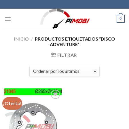
Skip
to
content
0
INICIO
/
PRODUCTOS ETIQUETADOS “DISCO
ADVENTURE”
FILTRAR
¡Oferta!
Añadir
a la
lista de
deseos