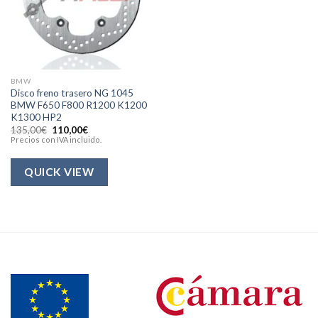
BMW
Disco freno trasero NG 1045
BMW F650 F800 R1200 K1200
K1300 HP2
El
El
135,00
€
110,00
€
precio
precio
Precios con IVA incluido.
original
actual
era:
es:
135,00€.
110,00€.
QUICK VIEW