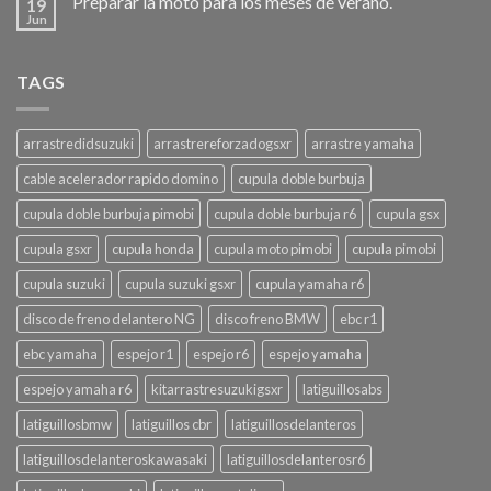
Preparar la moto para los meses de verano.
19
Jun
TAGS
arrastredidsuzuki
arrastrereforzadogsxr
arrastre yamaha
cable acelerador rapido domino
cupula doble burbuja
cupula doble burbuja pimobi
cupula doble burbuja r6
cupula gsx
cupula gsxr
cupula honda
cupula moto pimobi
cupula pimobi
cupula suzuki
cupula suzuki gsxr
cupula yamaha r6
disco de freno delantero NG
disco freno BMW
ebc r1
ebc yamaha
espejo r1
espejo r6
espejo yamaha
espejo yamaha r6
kitarrastresuzukigsxr
latiguillosabs
latiguillosbmw
latiguillos cbr
latiguillosdelanteros
latiguillosdelanteroskawasaki
latiguillosdelanterosr6