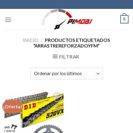
Skip
to
content
0
INICIO
/
PRODUCTOS ETIQUETADOS
“ARRASTREREFORZADOYFM”
FILTRAR
¡Oferta!
Añadir
a la
lista de
deseos