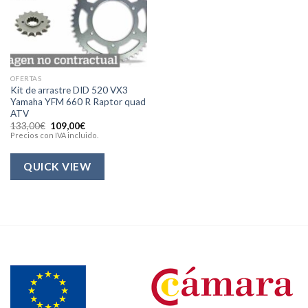
OFERTAS
Kit de arrastre DID 520 VX3
Yamaha YFM 660 R Raptor quad
ATV
El
El
133,00
€
109,00
€
precio
precio
Precios con IVA incluido.
original
actual
era:
es:
133,00€.
109,00€.
QUICK VIEW